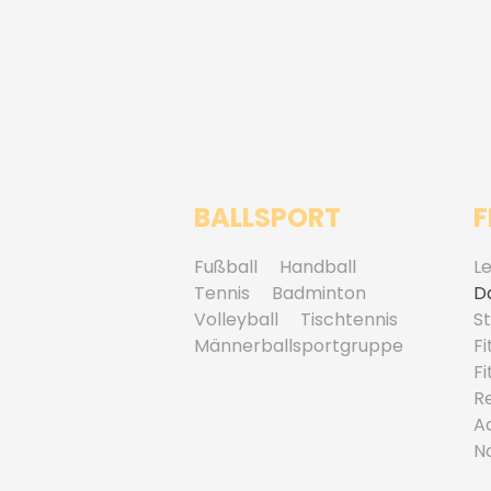
BALLSPORT
F
Fußball
Handball
Le
Tennis
Badminton
D
Volleyball
Tischtennis
S
Männerballsportgruppe
Fi
F
R
A
N