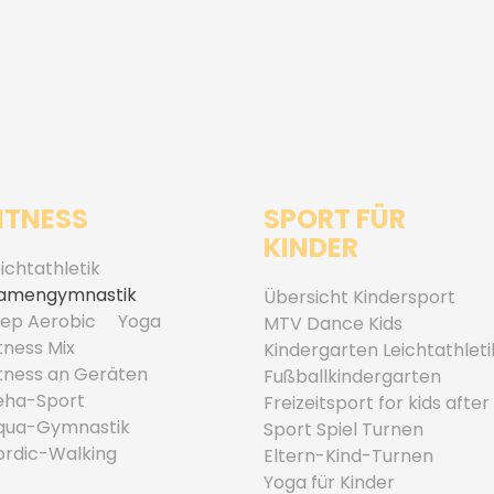
ITNESS
SPORT FÜR
KINDER
ichtathletik
amengymnastik
Übersicht Kindersport
tep Aerobic
Yoga
MTV Dance Kids
tness Mix
Kindergarten Leichtathleti
itness an Geräten
Fußballkindergarten
eha-Sport
Freizeitsport for kids after
qua-Gymnastik
Sport Spiel Turnen
ordic-Walking
Eltern-Kind-Turnen
Yoga für Kinder