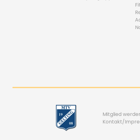
F
R
A
N
Mitglied werde
Kontakt/Impr