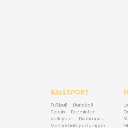
BALLSPORT
F
Fußball
Handball
Le
Tennis
Badminton
D
Volleyball
Tischtennis
S
Männerballsportgruppe
Fi