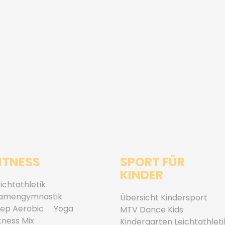
ITNESS
SPORT FÜR
KINDER
ichtathletik
amengymnastik
Übersicht Kindersport
tep Aerobic
Yoga
MTV Dance Kids
tness Mix
Kindergarten Leichtathleti