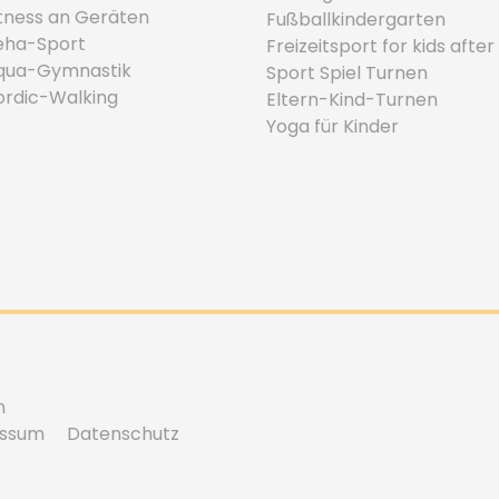
itness an Geräten
Fußballkindergarten
eha-Sport
Freizeitsport for kids after
qua-Gymnastik
Sport Spiel Turnen
ordic-Walking
Eltern-Kind-Turnen
Yoga für Kinder
n
essum
Datenschutz