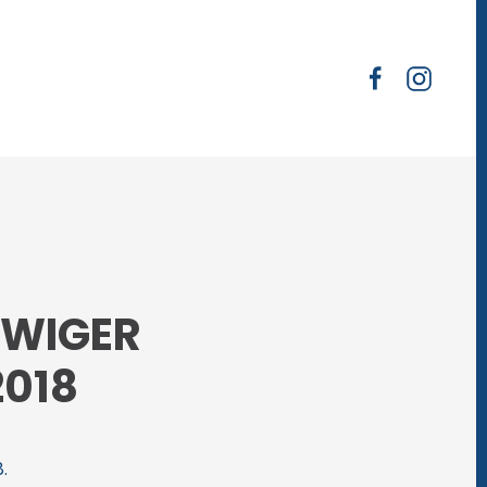
SWIGER
018
.