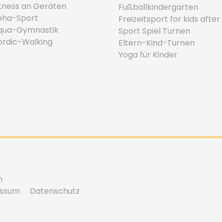
itness an Geräten
Fußballkindergarten
eha-Sport
Freizeitsport for kids after
qua-Gymnastik
Sport Spiel Turnen
ordic-Walking
Eltern-Kind-Turnen
Yoga für Kinder
n
essum
Datenschutz