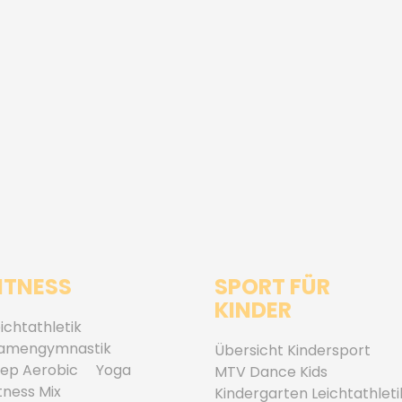
ITNESS
SPORT FÜR
KINDER
ichtathletik
amengymnastik
Übersicht Kindersport
tep Aerobic
Yoga
MTV Dance Kids
tness Mix
Kindergarten Leichtathleti