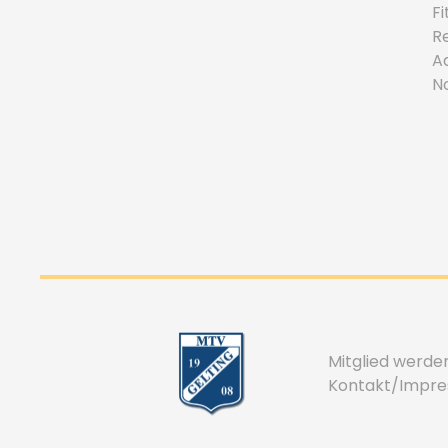
F
R
A
N
Mitglied werde
Kontakt/Impr